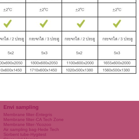
Envi sampling
Membrane filter-Entegris
Membrane filter-CA Tech Zone
Membrane filter-Yicozoo
Air sampling bag-Hede Tech
Sorbent tube-Hygitest