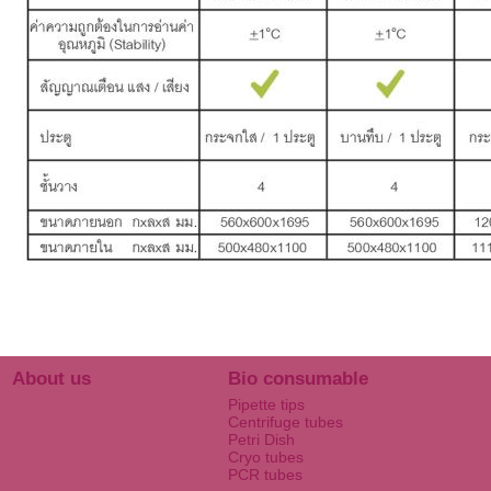
About us
Bio consumable
Pipette tips
Centrifuge tubes
Petri Dish
Cryo tubes
PCR tubes