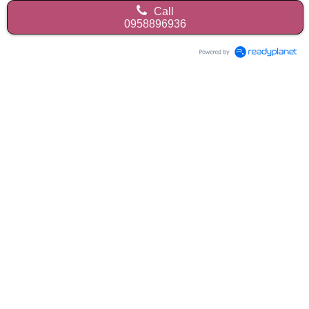
Call
0958896936